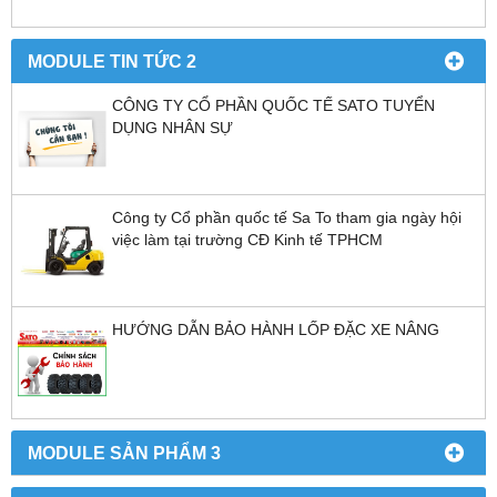
MODULE TIN TỨC 2
CÔNG TY CỔ PHẦN QUỐC TẾ SATO TUYỂN
DỤNG NHÂN SỰ
Công ty Cổ phần quốc tế Sa To tham gia ngày hội
việc làm tại trường CĐ Kinh tế TPHCM
HƯỚNG DẪN BẢO HÀNH LỐP ĐẶC XE NÂNG
MODULE SẢN PHẨM 3