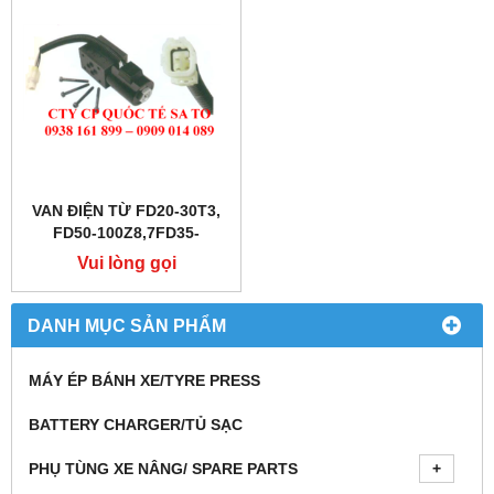
VAN ĐIỆN TỪ FD20-30T3,
FD50-100Z8,7FD35-
50,FD10-30N
Vui lòng gọi
DANH MỤC SẢN PHẨM
MÁY ÉP BÁNH XE/TYRE PRESS
BATTERY CHARGER/TỦ SẠC
PHỤ TÙNG XE NÂNG/ SPARE PARTS