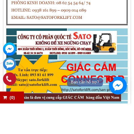
1
Bạn cần hỗ trợ?
(
0
)