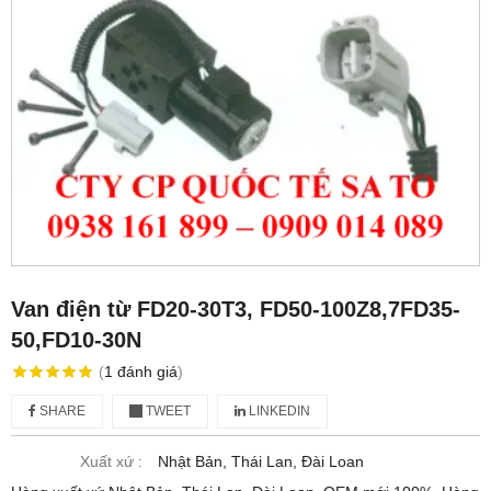
Van điện từ FD20-30T3, FD50-100Z8,7FD35-
50,FD10-30N
(
1
đánh giá
)
SHARE
TWEET
LINKEDIN
Xuất xứ :
Nhật Bản, Thái Lan, Đài Loan