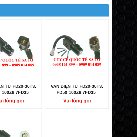
ỆN TỪ FD20-30T3,
VAN ĐIỆN TỪ FD20-30T3,
-100Z8,7FD35-
FD50-100Z8,7FD35-
0,FD10-30N
50,FD10-30N
ui lòng gọi
Vui lòng gọi