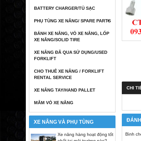
BATTERY CHARGER/TỦ SẠC
PHỤ TÙNG XE NÂNG/ SPARE PARTS
BÁNH XE NÂNG, VỎ XE NÂNG, LỐP
XE NÂNG/SOLID TIRE
XE NÂNG ĐÃ QUA SỬ DỤNG/USED
FORKLIFT
CHO THUÊ XE NÂNG / FORKLIFT
RENTAL SERVICE
CHI TI
XE NÂNG TAY/HAND PALLET
MÂM VỎ XE NÂNG
ĐÁNH
XE NÂNG VÀ PHỤ TÙNG
Bình ch
Xe nâng hàng hoạt động tốt
nhất tại môi trường nào?