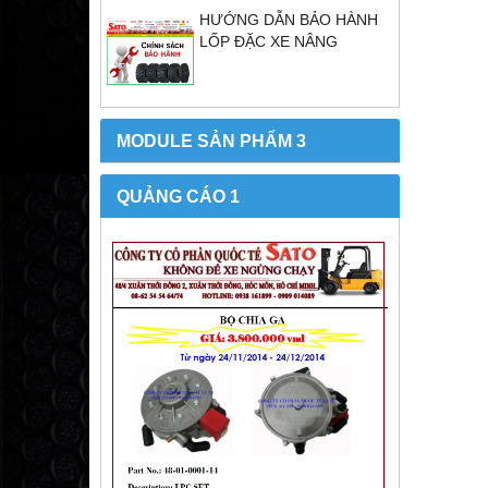
HƯỚNG DẪN BẢO HÀNH
LỐP ĐẶC XE NÂNG
MODULE SẢN PHẨM 3
QUẢNG CÁO 1