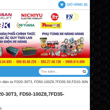
GIỎ HÀNG
(
0
)
n điện từ FD20-30T3, FD50-100Z8,7FD35-50,FD10-30N
20-30T3, FD50-100Z8,7FD35-
á
)