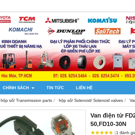
CHÍNH SÁCH
TIN TỨC
LIÊN HỆ
 hộp số/ Transmission parts
hộp số/ Solenoid/ Solenoid valves
Va
Van điện từ FD
50,FD10-30N
(
1
đánh gi