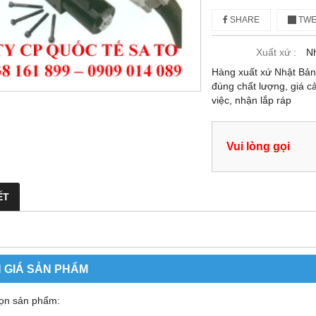
SHARE
TWE
Xuất xứ :
Nh
Hàng xuất xứ Nhật Bả
đúng chất lượng, giá c
việc, nhận lắp ráp
Vui lòng gọi
ẾT
 GIÁ SẢN PHẨM
ọn sản phẩm: