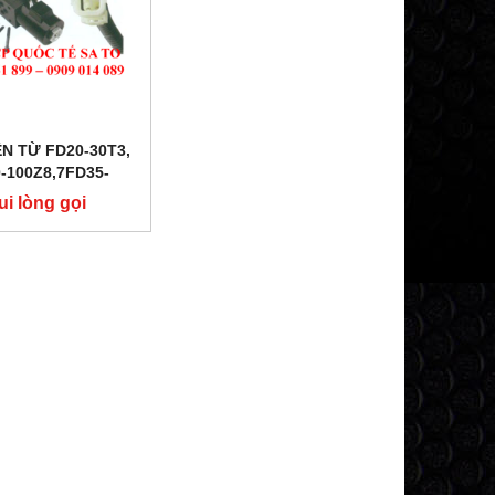
ỆN TỪ FD20-30T3,
-100Z8,7FD35-
0,FD10-30N
ui lòng gọi