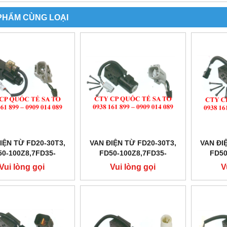
PHẨM CÙNG LOẠI
IỆN TỪ FD20-30T3,
VAN ĐIỆN TỪ FD20-30T3,
VAN ĐI
50-100Z8,7FD35-
FD50-100Z8,7FD35-
FD50
50,FD10-30N
50,FD10-30N
5
Vui lòng gọi
Vui lòng gọi
V