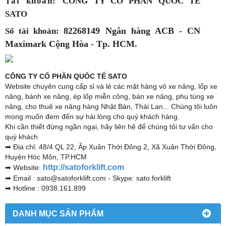
Tài khoản:
CÔNG TY CỔ PHẦN QUỐC TẾ
SATO
82268149 Ngân hàng ACB - CN
Số tài khoản:
Maximark Cộng Hòa - Tp. HCM.
CÔNG TY CỔ PHẦN QUỐC TẾ SATO
Website chuyên cung cấp sỉ và lẻ các mặt hàng vỏ xe nâng, lốp xe
nâng, bánh xe nâng, ép lốp miễn công, bán xe nâng, phụ tùng xe
nâng, cho thuê xe nâng hàng Nhật Bản, Thái Lan... Chúng tôi luôn
mong muốn đem đến sự hài lòng cho quý khách hàng.
Khi cần thiết đừng ngần ngại, hãy liên hệ để chúng tôi tư vấn cho
quý khách
➡ Địa chỉ: 48/4 QL 22, Ấp Xuân Thới Đông 2, Xã Xuân Thới Đông,
Huyện Hóc Môn, TP.HCM
http://satoforklift.com
➡ Website:
➡ Email : sato@satoforklift.com - Skype: sato.forklift
➡ Hotline : 0938.161.899
DANH MỤC SẢN PHẨM