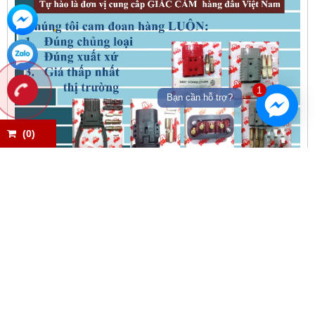
1
Bạn cần hỗ trợ?
(
0
)
FANPAGE FACEBOOK
LIÊN KẾT WEBSITE