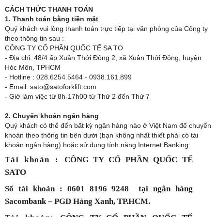
CÁCH THỨC THANH TOÁN
1. Thanh toán bằng tiền mặt
Quý khách vui lòng thanh toán trực tiếp tại văn phòng của Công ty
theo thông tin sau :
CÔNG TY CỔ PHẦN QUỐC TẾ SA TO
- Địa chỉ: 48/4 ấp Xuân Thới Đông 2, xã Xuân Thới Đông, huyện
Hóc Môn, TPHCM
- Hotline : 028.6254.5464 - 0938.161.899
- Email: sato@satoforklift.com
- Giờ làm việc từ 8h-17h00 từ Thứ 2 đến Thứ 7
2. Chuyển khoản ngân hàng
Quý khách có thể đến bất kỳ ngân hàng nào ở Việt Nam để chuyển
khoản theo thông tin bên dưới (bạn không nhất thiết phải có tài
khoản ngân hàng) hoặc sử dụng tính năng Internet Banking:
Tài khoản :
CÔNG TY CỔ PHẦN QUỐC TẾ
SATO
Số tài khoản : 0601 8196 9248 tại ngân hàng
Sacombank – PGD Hàng Xanh, TP.HCM.