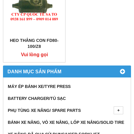
HEO THẮNG CON FD80-
100/Z8
Vui lòng gọi
DANH MỤC SẢN PHẨM
MÁY ÉP BÁNH XE/TYRE PRESS
BATTERY CHARGER/TỦ SẠC
PHỤ TÙNG XE NÂNG/ SPARE PARTS
BÁNH XE NÂNG, VỎ XE NÂNG, LỐP XE NÂNG/SOLID TIRE