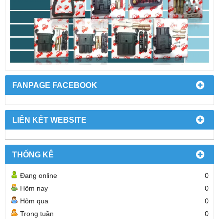
FANPAGE FACEBOOK
LIÊN KẾT WEBSITE
THỐNG KÊ
Đang online
0
Hôm nay
0
Hôm qua
0
Trong tuần
0