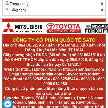
Trong tháng
0
Tổng cộng
0
CÔNG TY CỔ PHẦN QUỐC TẾ SATO
Địa chỉ: 48/4 QL 22, Ấp Xuân Thới Đông 2, Xã Xuân Thới
Đông, Huyện Hóc Môn, TP.HCM
Giấy chứng nhận ĐKDN (Mã số thuế) số 0310041510 do
Sở KHĐT TPHCM cấp lần đầu ngày 29/5/2010, đăng ký
thay đổi lần 5 ngày 06/11/2017
Website:
http://satoforklift.com
-
http://xenangsato.com
Email :
sato@satoforklift.com
- Skype: sato.forklift
Điện thoại : 028.62545464 - 028.62545474 - 0938.161.899
- 0909.014.089
Công ty cổ phần quốc tế xe nâng Sato chuyên bán xe
nâng các hãng như
Hyundai, Toyota, TCM, Linde, Komatsu, Hyster, Nissan,
Doosan, Mitsubishi, Heli, Hangcha, Raymond...
cho thuê xe nâng, phụ tùng xe nâng, lốp xe nâng, bánh