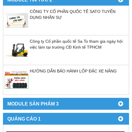
CÔNG TY CỔ PHẦN QUỐC TẾ SATO TUYỂN
DỤNG NHÂN SỰ
Công ty Cổ phần quốc tế Sa To tham gia ngày hội
việc làm tại trường CĐ Kinh tế TPHCM
HƯỚNG DẪN BẢO HÀNH LỐP ĐẶC XE NÂNG
MODULE SẢN PHẨM 3
QUẢNG CÁO 1