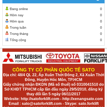
Đang online
0
Hôm nay
0
Hôm qua
0
Trong tuần
0
Trong tháng
0
Tổng cộng
0
CÔNG TY CỔ PHẦN QUỐC TẾ SATO
Địa chỉ: 48/4 QL 22, Ấp Xuân Thới Đông 2, Xã Xuân Thới
Đông, Huyện Hóc Môn, TP.HCM
Giấy chứng nhận ĐKDN (Mã số thuế) số 0310041510 do
Sở KHĐT TPHCM cấp lần đầu ngày 29/5/2010, đăng ký
thay đổi lần 5 ngày 06/11/2017
Website:
http://satoforklift.com
-
http://xenangsato.com
Email :
sato@satoforklift.com
- Skype: sato.forklift