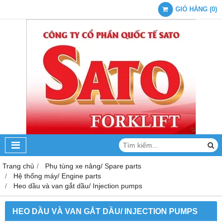
GIỎ HÀNG
(
0
)
Trang chủ
Phụ tùng xe nâng/ Spare parts
Hệ thống máy/ Engine parts
Heo dầu và van gắt dầu/ Injection pumps
HEO DẦU VÀ VAN GẮT DẦU/ INJECTION PUMPS