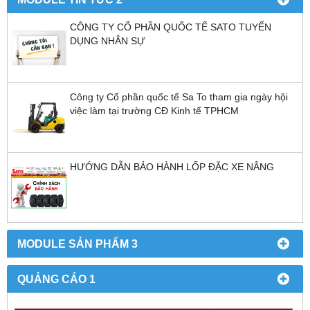
CÔNG TY CỔ PHẦN QUỐC TẾ SATO TUYỂN
DỤNG NHÂN SỰ
Công ty Cổ phần quốc tế Sa To tham gia ngày hội
việc làm tại trường CĐ Kinh tế TPHCM
HƯỚNG DẪN BẢO HÀNH LỐP ĐẶC XE NÂNG
MODULE SẢN PHẨM 3
QUẢNG CÁO 1