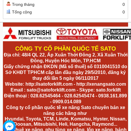
Trong tháng
0
Tổng cộng
0
CÔNG TY CỔ PHẦN QUỐC TẾ SATO
Địa chỉ: 48/4 QL 22, Ấp Xuân Thới Đông 2, Xã Xuân Thới
Đông, Huyện Hóc Môn, TP.HCM
Giấy chứng nhận ĐKDN (Mã số thuế) số 0310041510 do
Sở KHĐT TPHCM cấp lần đầu ngày 29/5/2010, đăng ký
thay đổi lần 5 ngày 06/11/2017
Website:
http://satoforklift.com
-
http://xenangsato.com
Email :
sato@satoforklift.com
- Skype: sato.forklift
Điện thoại : 028.62545464 - 028.62545474 - 0938.161.899
- 0909.014.089
Công ty cổ phần quốc tế xe nâng Sato chuyên bán xe
nâng các hãng như
Hyundai, Toyota, TCM, Linde, Komatsu, Hyster, Nissan,
Doosan, Mitsubishi, Heli, Hangcha, Raymond...
cho thuê xe nâng, phụ tùng xe nâng, lốp xe nâng, bánh