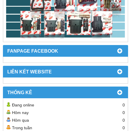
FANPAGE FACEBOOK
LIÊN KẾT WEBSITE
THỐNG KÊ
Đang online
0
Hôm nay
0
Hôm qua
0
Trong tuần
0