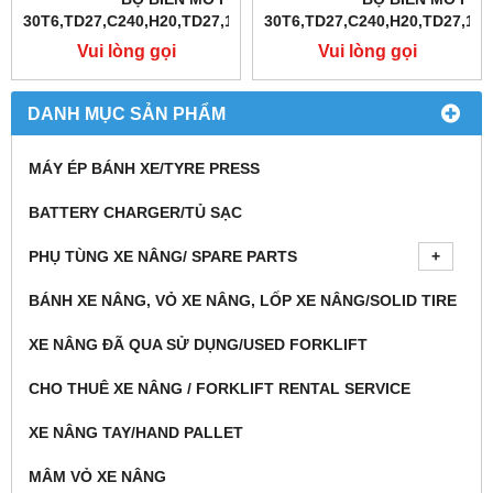
30T6,TD27,C240,H20,TD27,1DZ,4Y,4D94E,S4S
30T6,TD27,C240,H20,TD27,1DZ
Vui lòng gọi
Vui lòng gọi
DANH MỤC SẢN PHẨM
MÁY ÉP BÁNH XE/TYRE PRESS
BATTERY CHARGER/TỦ SẠC
PHỤ TÙNG XE NÂNG/ SPARE PARTS
BÁNH XE NÂNG, VỎ XE NÂNG, LỐP XE NÂNG/SOLID TIRE
XE NÂNG ĐÃ QUA SỬ DỤNG/USED FORKLIFT
CHO THUÊ XE NÂNG / FORKLIFT RENTAL SERVICE
XE NÂNG TAY/HAND PALLET
MÂM VỎ XE NÂNG