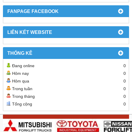
FANPAGE FACEBOOK
LIÊN KẾT WEBSITE
THỐNG KÊ
Đang online
0
Hôm nay
0
Hôm qua
0
Trong tuần
0
Trong tháng
0
Tổng cộng
0