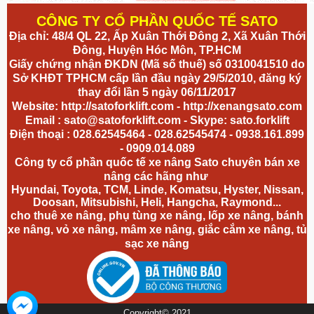
CÔNG TY CỔ PHẦN QUỐC TẾ SATO
Địa chỉ: 48/4 QL 22, Ấp Xuân Thới Đông 2, Xã Xuân Thới
Đông, Huyện Hóc Môn, TP.HCM
Giấy chứng nhận ĐKDN (Mã số thuế) số 0310041510 do
Sở KHĐT TPHCM cấp lần đầu ngày 29/5/2010, đăng ký
thay đổi lần 5 ngày 06/11/2017
Website:
http://satoforklift.com
-
http://xenangsato.com
Email :
sato@satoforklift.com
- Skype: sato.forklift
Điện thoại : 028.62545464 - 028.62545474 - 0938.161.899
- 0909.014.089
Công ty cổ phần quốc tế xe nâng Sato chuyên bán xe
nâng các hãng như
Hyundai, Toyota, TCM, Linde, Komatsu, Hyster, Nissan,
Doosan, Mitsubishi, Heli, Hangcha, Raymond...
cho thuê xe nâng, phụ tùng xe nâng, lốp xe nâng, bánh
xe nâng,
vỏ xe nâng
, mâm xe nâng, giắc cắm xe nâng, tủ
sạc xe nâng
Copyright© 2021