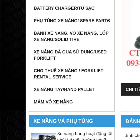
BATTERY CHARGER/TỦ SẠC
PHỤ TÙNG XE NÂNG/ SPARE PARTS
BÁNH XE NÂNG, VỎ XE NÂNG, LỐP
XE NÂNG/SOLID TIRE
XE NÂNG ĐÃ QUA SỬ DỤNG/USED
FORKLIFT
CHO THUÊ XE NÂNG / FORKLIFT
RENTAL SERVICE
CHI TI
XE NÂNG TAY/HAND PALLET
MÂM VỎ XE NÂNG
XE NÂNG VÀ PHỤ TÙNG
ĐÁNH
Xe nâng hàng hoạt động tốt
Bình ch
nhất tại môi trường nào?