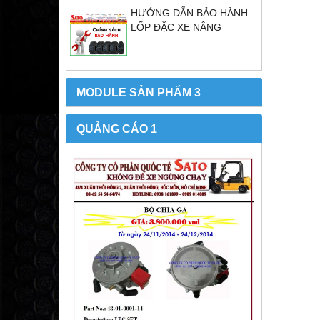
HƯỚNG DẪN BẢO HÀNH
LỐP ĐẶC XE NÂNG
MODULE SẢN PHẨM 3
QUẢNG CÁO 1