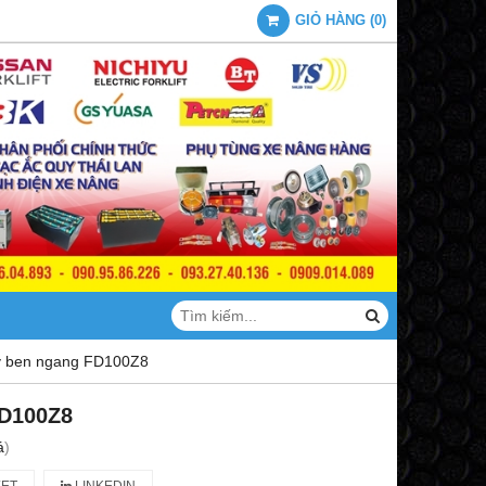
GIỎ HÀNG
(
0
)
y ben ngang FD100Z8
FD100Z8
á
)