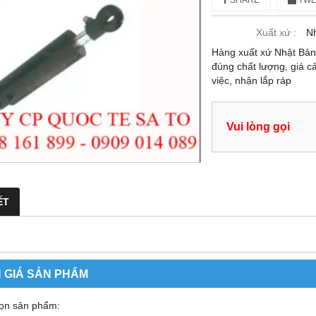
SHARE
TWE
Xuất xứ :
Nh
Hàng xuất xứ Nhật Bả
đúng chất lượng, giá c
việc, nhận lắp ráp
Vui lòng gọi
ẾT
 GIÁ SẢN PHẨM
ọn sản phẩm: