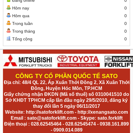
Đang online
0
Hôm nay
0
Hôm qua
0
Trong tuần
0
Trong tháng
0
Tổng cộng
0
CÔNG TY CỔ PHẦN QUỐC TẾ SATO
Địa chỉ: 48/4 QL 22, Ấp Xuân Thới Đông 2, Xã Xuân Thới
Đông, Huyện Hóc Môn, TP.HCM
Giấy chứng nhận ĐKDN (Mã số thuế) số 0310041510 do
Sở KHĐT TPHCM cấp lần đầu ngày 29/5/2010, đăng ký
thay đổi lần 5 ngày 06/11/2017
Website:
http://satoforklift.com
-
http://xenangsato.com
Email :
sato@satoforklift.com
- Skype: sato.forklift
Điện thoại : 028.62545464 - 028.62545474 - 0938.161.899
- 0909.014.089