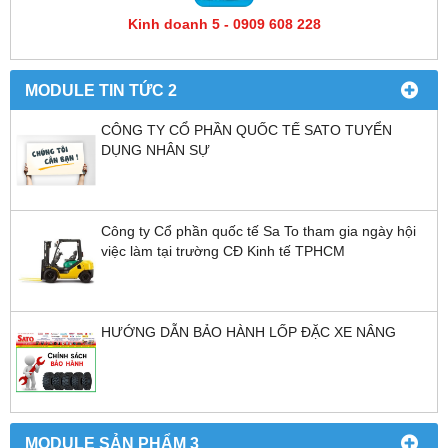
Kinh doanh 5 - 0909 608 228
MODULE TIN TỨC 2
CÔNG TY CỔ PHẦN QUỐC TẾ SATO TUYỂN
DỤNG NHÂN SỰ
Công ty Cổ phần quốc tế Sa To tham gia ngày hội
việc làm tại trường CĐ Kinh tế TPHCM
HƯỚNG DẪN BẢO HÀNH LỐP ĐẶC XE NÂNG
MODULE SẢN PHẨM 3