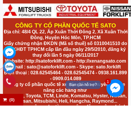
CÔNG TY CỔ PHẦN QUỐC TẾ SATO
Địa chỉ: 48/4 QL 22, Ấp Xuân Thới Đông 2, Xã Xuân Thới
Đông, Huyện Hóc Môn, TP.HCM
Giấy chứng nhận ĐKDN (Mã số thuế) số 0310041510 do
Sở KHĐT TPHCM cấp lần đầu ngày 29/5/2010, đăng ký
thay đổi lần 5 ngày 06/11/2017
Website:
http://satoforklift.com
-
http://xenangsato.com
Email :
sato@satoforklift.com
- Skype: sato.forklift
Điện thoại : 028.62545464 - 028.62545474 - 0938.161.899
- 0909.014.089
1
Công ty cổ phần quốc tế xe nâng Sato chuyên bán xe
Bạn cần hỗ trợ?
nâng các hãng như
Hyundai, Toyota, TCM, Linde, Komatsu, Hyster, Nissan,
(
0
)
Doosan, Mitsubishi, Heli, Hangcha, Raymond...
cho thuê xe nâng, phụ tùng xe nâng, lốp xe nâng, bánh
xe nâng,
vỏ xe nâng
, mâm xe nâng, giắc cắm xe nâng, tủ
sạc xe nâng