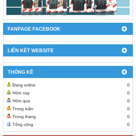
FANPAGE FACEBOOK
LIÊN KẾT WEBSITE
THỐNG KÊ
Đang online
0
Hôm nay
0
Hôm qua
0
Trong tuần
0
Trong tháng
0
Tổng cộng
0