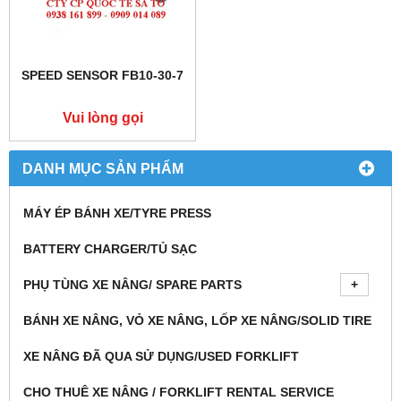
SPEED SENSOR FB10-30-7
Vui lòng gọi
DANH MỤC SẢN PHẨM
MÁY ÉP BÁNH XE/TYRE PRESS
BATTERY CHARGER/TỦ SẠC
PHỤ TÙNG XE NÂNG/ SPARE PARTS
BÁNH XE NÂNG, VỎ XE NÂNG, LỐP XE NÂNG/SOLID TIRE
XE NÂNG ĐÃ QUA SỬ DỤNG/USED FORKLIFT
CHO THUÊ XE NÂNG / FORKLIFT RENTAL SERVICE