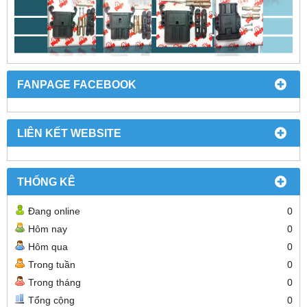
FANPAGE FACEBOOK
LIÊN KẾT WEBSITE
THỐNG KÊ
Đang online
0
Hôm nay
0
Hôm qua
0
Trong tuần
0
Trong tháng
0
Tổng cộng
0