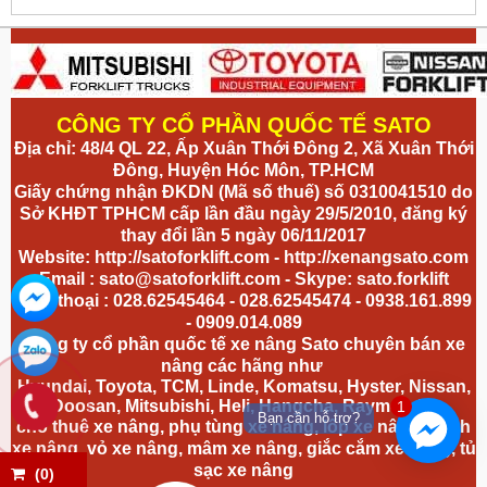
CÔNG TY CỔ PHẦN QUỐC TẾ SATO
Địa chỉ: 48/4 QL 22, Ấp Xuân Thới Đông 2, Xã Xuân Thới
Đông, Huyện Hóc Môn, TP.HCM
Giấy chứng nhận ĐKDN (Mã số thuế) số 0310041510 do
Sở KHĐT TPHCM cấp lần đầu ngày 29/5/2010, đăng ký
thay đổi lần 5 ngày 06/11/2017
Website:
http://satoforklift.com
-
http://xenangsato.com
Email :
sato@satoforklift.com
- Skype: sato.forklift
Điện thoại : 028.62545464 - 028.62545474 - 0938.161.899
- 0909.014.089
Công ty cổ phần quốc tế xe nâng Sato chuyên bán xe
nâng các hãng như
Hyundai, Toyota, TCM, Linde, Komatsu, Hyster, Nissan,
Doosan, Mitsubishi, Heli, Hangcha, Raymond...
1
Bạn cần hỗ trợ?
cho thuê xe nâng, phụ tùng xe nâng, lốp xe nâng, bánh
xe nâng,
vỏ xe nâng
, mâm xe nâng, giắc cắm xe nâng, tủ
sạc xe nâng
(
0
)