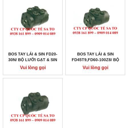
BOS TAY LÁI & SIN FD20-
BOS TAY LÁI & SIN
30N/ BỘ LƯỠI GẠT & SIN
FD45T9,FD60-100Z8/ BỘ
PHỐT LÁI
LƯỠI GẠT & SIN PHỐT LÁI
Vui lòng gọi
Vui lòng gọi