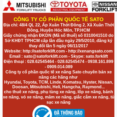
CÔNG TY CỔ PHẦN QUỐC TẾ SATO
Địa chỉ: 48/4 QL 22, Ấp Xuân Thới Đông 2, Xã Xuân Thới
Đông, Huyện Hóc Môn, TP.HCM
Giấy chứng nhận ĐKDN (Mã số thuế) số 0310041510 do
Sở KHĐT TPHCM cấp lần đầu ngày 29/5/2010, đăng ký
thay đổi lần 5 ngày 06/11/2017
Website:
http://satoforklift.com
-
http://xenangsato.com
Email :
sato@satoforklift.com
- Skype: sato.forklift
Điện thoại : 028.62545464 - 028.62545474 - 0938.161.899
- 0909.014.089
Công ty cổ phần quốc tế xe nâng Sato chuyên bán xe
nâng các hãng như
Hyundai, Toyota, TCM, Linde, Komatsu, Hyster, Nissan,
Doosan, Mitsubishi, Heli, Hangcha, Raymond...
cho thuê xe nâng, phụ tùng xe nâng, lốp xe nâng, bánh
xe nâng,
vỏ xe nâng
, mâm xe nâng, giắc cắm xe nâng, tủ
sạc xe nâng