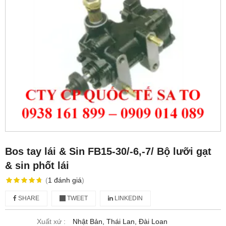
Bos tay lái & Sin FB15-30/-6,-7/ Bộ lưỡi gạt
& sin phốt lái
(
1
đánh giá
)
SHARE
TWEET
LINKEDIN
Xuất xứ :
Nhật Bản, Thái Lan, Đài Loan