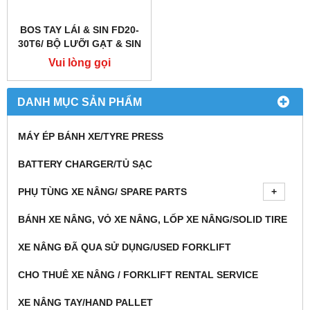
BOS TAY LÁI & SIN FD20-
30T6/ BỘ LƯỠI GẠT & SIN
PHỐT LÁI
Vui lòng gọi
DANH MỤC SẢN PHẨM
MÁY ÉP BÁNH XE/TYRE PRESS
BATTERY CHARGER/TỦ SẠC
PHỤ TÙNG XE NÂNG/ SPARE PARTS
BÁNH XE NÂNG, VỎ XE NÂNG, LỐP XE NÂNG/SOLID TIRE
XE NÂNG ĐÃ QUA SỬ DỤNG/USED FORKLIFT
CHO THUÊ XE NÂNG / FORKLIFT RENTAL SERVICE
XE NÂNG TAY/HAND PALLET