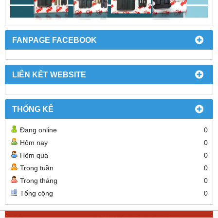
FANPAGE FACEBOOK
LIÊN KẾT WEBSITE
THỐNG KÊ
Đang online
0
Hôm nay
0
Hôm qua
0
Trong tuần
0
Trong tháng
0
Tổng cộng
0