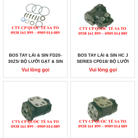
BOS TAY LÁI & SIN FD20-
BOS TAY LÁI & SIN HC J
30Z5/ BỘ LƯỠI GẠT & SIN
SERIES CPD18/ BỘ LƯỠI
PHỐT LÁI
GẠT & SIN PHỐT LÁI
Vui lòng gọi
Vui lòng gọi