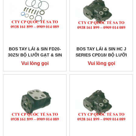
BOS TAY LÁI & SIN FD20-
BOS TAY LÁI & SIN HC J
30Z5/ BỘ LƯỠI GẠT & SIN
SERIES CPD18/ BỘ LƯỠI
PHỐT LÁI
GẠT & SIN PHỐT LÁI
Vui lòng gọi
Vui lòng gọi