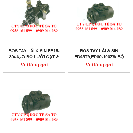
BOS TAY LÁI & SIN FB15-
BOS TAY LÁI & SIN
30/-6,-7/ BỘ LƯỠI GẠT &
FD45T9,FD60-100Z8/ BỘ
SIN PHỐT LÁI
LƯỠI GẠT & SIN PHỐT LÁI
Vui lòng gọi
Vui lòng gọi