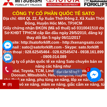
CÔNG TY CỔ PHẦN QUỐC TẾ SATO
Địa chỉ: 48/4 QL 22, Ấp Xuân Thới Đông 2, Xã Xuân Thới
Đông, Huyện Hóc Môn, TP.HCM
Giấy chứng nhận ĐKDN (Mã số thuế) số 0310041510 do
Sở KHĐT TPHCM cấp lần đầu ngày 29/5/2010, đăng ký
thay đổi lần 5 ngày 06/11/2017
Website:
http://satoforklift.com
-
http://xenangsato.com
Email :
sato@satoforklift.com
- Skype: sato.forklift
Điện thoại : 028.62545464 - 028.62545474 - 0938.161.899
- 0909.014.089
Công ty cổ phần quốc tế xe nâng Sato chuyên bán xe
nâng các hãng như
1
Hyundai, Toyota, TCM, Linde, Komatsu, Hyster, Nissan,
Bạn cần hỗ trợ?
Doosan, Mitsubishi, Heli, Hangcha, Raymond...
cho thuê xe nâng, phụ tùng xe nâng, lốp xe nâng, bánh
xe nâng,
vỏ xe nâng
, mâm xe nâng, giắc cắm xe nâng, tủ
(
0
)
sạc xe nâng