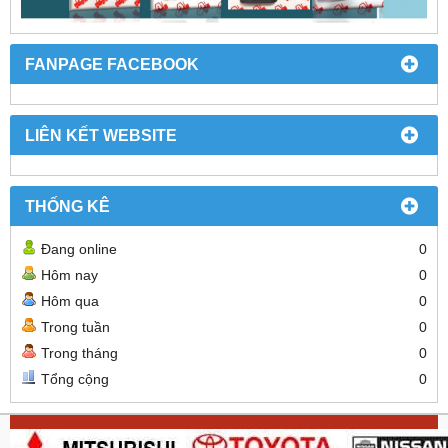
FANPAGE FACEBOOK
LIÊN KẾT WEBSITE
THỐNG KÊ
Đang online
0
Hôm nay
0
Hôm qua
0
Trong tuần
0
Trong tháng
0
Tổng cộng
0