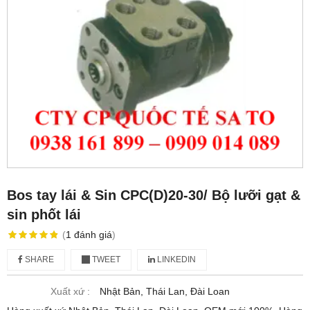
Bos tay lái & Sin CPC(D)20-30/ Bộ lưỡi gạt &
sin phốt lái
(
1
đánh giá
)
SHARE
TWEET
LINKEDIN
Xuất xứ :
Nhật Bản, Thái Lan, Đài Loan