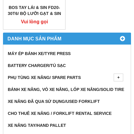
BOS TAY LÁI & SIN FD20-
30T6/ BỘ LƯỠI GẠT & SIN
PHỐT LÁI
Vui lòng gọi
DANH MỤC SẢN PHẨM
MÁY ÉP BÁNH XE/TYRE PRESS
BATTERY CHARGER/TỦ SẠC
PHỤ TÙNG XE NÂNG/ SPARE PARTS
BÁNH XE NÂNG, VỎ XE NÂNG, LỐP XE NÂNG/SOLID TIRE
XE NÂNG ĐÃ QUA SỬ DỤNG/USED FORKLIFT
CHO THUÊ XE NÂNG / FORKLIFT RENTAL SERVICE
XE NÂNG TAY/HAND PALLET