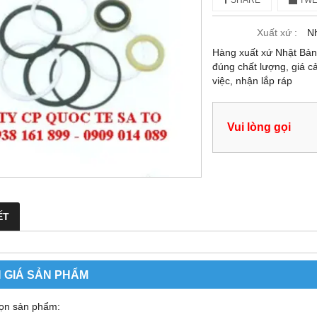
SHARE
TWE
Xuất xứ :
Nh
Hàng xuất xứ Nhật Bả
đúng chất lượng, giá c
việc, nhận lắp ráp
Vui lòng gọi
ẾT
 GIÁ SẢN PHẨM
ọn sản phẩm: