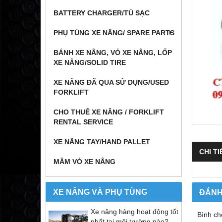
BATTERY CHARGER/TỦ SẠC
PHỤ TÙNG XE NÂNG/ SPARE PARTS
BÁNH XE NÂNG, VỎ XE NÂNG, LỐP
XE NÂNG/SOLID TIRE
XE NÂNG ĐÃ QUA SỬ DỤNG/USED
FORKLIFT
CHO THUÊ XE NÂNG / FORKLIFT
RENTAL SERVICE
XE NÂNG TAY/HAND PALLET
CHI TI
MÂM VỎ XE NÂNG
XE NÂNG VÀ PHỤ TÙNG
ĐÁNH
Xe nâng hàng hoạt động tốt
Bình ch
nhất tại môi trường nào?