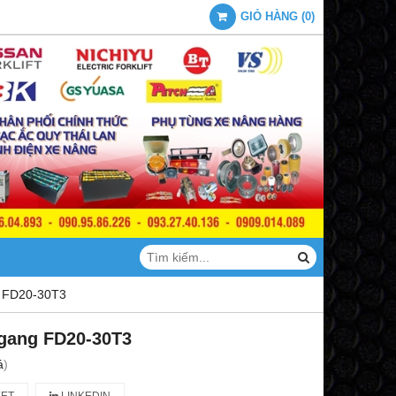
GIỎ HÀNG
(
0
)
g FD20-30T3
ngang FD20-30T3
á
)