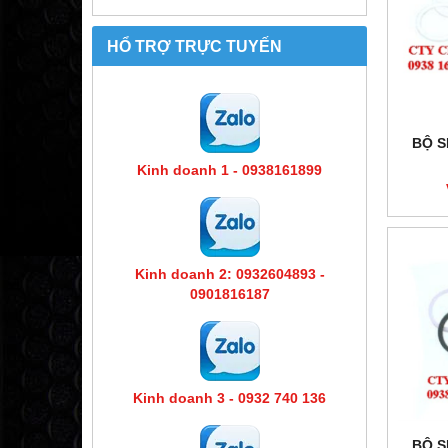
HỔ TRỢ TRỰC TUYẾN
BỘ S
Kinh doanh 1 - 0938161899
Kinh doanh 2: 0932604893 -
0901816187
Kinh doanh 3 - 0932 740 136
BỘ S