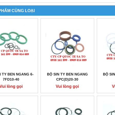
PHẨM CÙNG LOẠI
N TY BEN NGANG 6-
BỘ SIN TY BEN NGANG
BỘ SI
7FD10-40
CPC(D)20-30
Vui lòng gọi
Vui lòng gọi
V