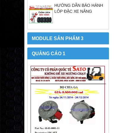
HƯỚNG DẪN BẢO HÀNH
LỐP ĐẶC XE NÂNG
MODULE SẢN PHẨM 3
QUẢNG CÁO 1