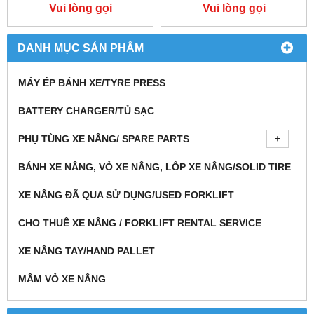
Vui lòng gọi
Vui lòng gọi
DANH MỤC SẢN PHẨM
MÁY ÉP BÁNH XE/TYRE PRESS
BATTERY CHARGER/TỦ SẠC
PHỤ TÙNG XE NÂNG/ SPARE PARTS
BÁNH XE NÂNG, VỎ XE NÂNG, LỐP XE NÂNG/SOLID TIRE
XE NÂNG ĐÃ QUA SỬ DỤNG/USED FORKLIFT
CHO THUÊ XE NÂNG / FORKLIFT RENTAL SERVICE
XE NÂNG TAY/HAND PALLET
MÂM VỎ XE NÂNG