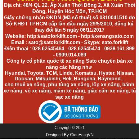
Địa chỉ: 48/4 QL 22, Ấp Xuân Thới Đông 2, Xã Xuân Thới
Đông, Huyện Hóc Môn, TP.HCM
Giấy chứng nhận ĐKDN (Mã số thuế) số 0310041510 do
Sở KHĐT TPHCM cấp lần đầu ngày 29/5/2010, đăng ký
thay đổi lần 5 ngày 06/11/2017
Website:
http://satoforklift.com
-
http://xenangsato.com
Email :
sato@satoforklift.com
- Skype: sato.forklift
Điện thoại : 028.62545464 - 028.62545474 - 0938.161.899
- 0909.014.089
Công ty cổ phần quốc tế xe nâng Sato chuyên bán xe
nâng các hãng như
Hyundai, Toyota, TCM, Linde, Komatsu, Hyster, Nissan,
Doosan, Mitsubishi, Heli, Hangcha, Raymond...
cho thuê xe nâng, phụ tùng xe nâng, lốp xe nâng, bánh
xe nâng,
vỏ xe nâng
, mâm xe nâng, giắc cắm xe nâng, tủ
sạc xe nâng
Copyright© 2021
Designed By
GianHangVN