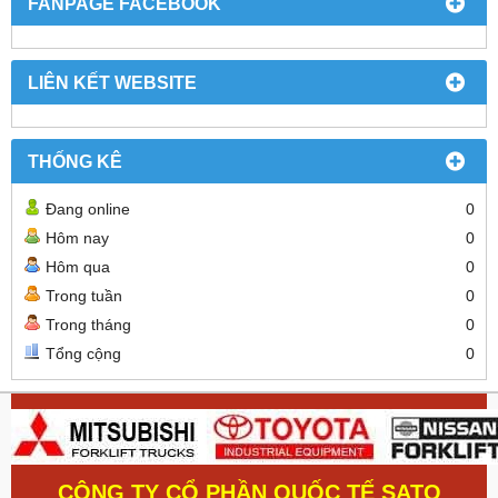
FANPAGE FACEBOOK
LIÊN KẾT WEBSITE
THỐNG KÊ
Đang online
0
Hôm nay
0
Hôm qua
0
Trong tuần
0
Trong tháng
0
Tổng cộng
0
CÔNG TY CỔ PHẦN QUỐC TẾ SATO