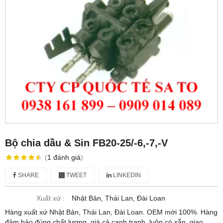
Bộ chia dầu & Sin FB20-25/-6,-7,-V
(
1
đánh giá
)
SHARE
TWEET
LINKEDIN
Xuất xứ :
Nhật Bản, Thái Lan, Đài Loan
Hàng xuất xứ Nhật Bản, Thái Lan, Đài Loan. OEM mới 100%. Hàng
đảm bảo đúng chất lượng, giá cả cạnh tranh, luôn có sẵn, giao