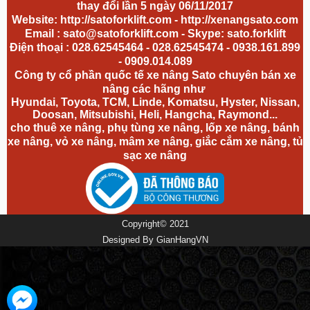
thay đổi lần 5 ngày 06/11/2017
Website:
http://satoforklift.com
-
http://xenangsato.com
Email :
sato@satoforklift.com
- Skype: sato.forklift
Điện thoại : 028.62545464 - 028.62545474 - 0938.161.899
- 0909.014.089
Công ty cổ phần quốc tế xe nâng Sato chuyên bán xe
nâng các hãng như
Hyundai, Toyota, TCM, Linde, Komatsu, Hyster, Nissan,
Doosan, Mitsubishi, Heli, Hangcha, Raymond...
cho thuê xe nâng, phụ tùng xe nâng, lốp xe nâng, bánh
xe nâng,
vỏ xe nâng
, mâm xe nâng, giắc cắm xe nâng, tủ
sạc xe nâng
Copyright© 2021
Designed By
GianHangVN