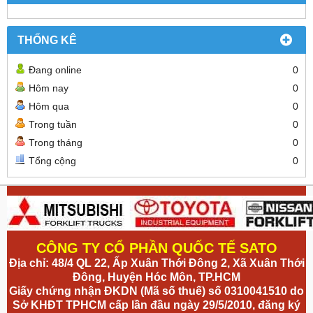
THỐNG KÊ
Đang online
0
Hôm nay
0
Hôm qua
0
Trong tuần
0
Trong tháng
0
Tổng cộng
0
CÔNG TY CỔ PHẦN QUỐC TẾ SATO
Địa chỉ: 48/4 QL 22, Ấp Xuân Thới Đông 2, Xã Xuân Thới
Đông, Huyện Hóc Môn, TP.HCM
Giấy chứng nhận ĐKDN (Mã số thuế) số 0310041510 do
Sở KHĐT TPHCM cấp lần đầu ngày 29/5/2010, đăng ký