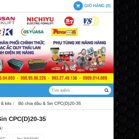
GIỎ HÀNG
(
0
)
 & kits
Bộ chia dầu & Sin CPC(D)20-35
Sin CPC(D)20-35
á
)