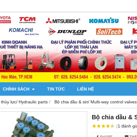
CHÍNH SÁCH
TIN TỨC
LIÊN HỆ
thủy lực/ Hydraulic parts
Bộ chia dầu & sin/ Multi-way control valves
Bộ chia dầu & 
(
1
đánh gi