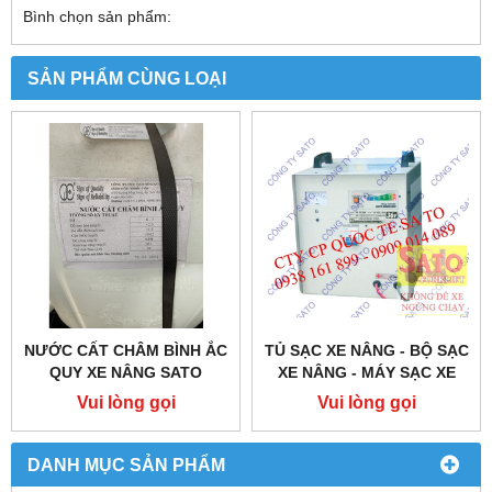
Bình chọn sản phẩm:
SẢN PHẨM CÙNG LOẠI
NƯỚC CẤT CHÂM BÌNH ẮC
TỦ SẠC XE NÂNG - BỘ SẠC
QUY XE NÂNG SATO
XE NÂNG - MÁY SẠC XE
NÂNG ĐIỆN
Vui lòng gọi
Vui lòng gọi
DANH MỤC SẢN PHẨM