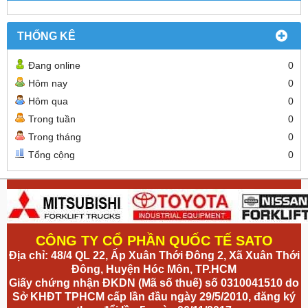
THỐNG KÊ
Đang online
0
Hôm nay
0
Hôm qua
0
Trong tuần
0
Trong tháng
0
Tổng cộng
0
CÔNG TY CỔ PHẦN QUỐC TẾ SATO
Địa chỉ: 48/4 QL 22, Ấp Xuân Thới Đông 2, Xã Xuân Thới
Đông, Huyện Hóc Môn, TP.HCM
Giấy chứng nhận ĐKDN (Mã số thuế) số 0310041510 do
Sở KHĐT TPHCM cấp lần đầu ngày 29/5/2010, đăng ký