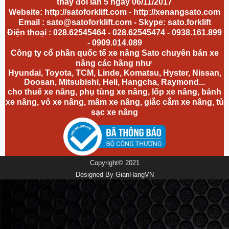
thay đổi lần 5 ngày 06/11/2017
Website:
http://satoforklift.com
-
http://xenangsato.com
Email :
sato@satoforklift.com
- Skype: sato.forklift
Điện thoại : 028.62545464 - 028.62545474 - 0938.161.899
- 0909.014.089
Công ty cổ phần quốc tế xe nâng Sato chuyên bán xe
nâng các hãng như
Hyundai, Toyota, TCM, Linde, Komatsu, Hyster, Nissan,
Doosan, Mitsubishi, Heli, Hangcha, Raymond...
cho thuê xe nâng, phụ tùng xe nâng, lốp xe nâng, bánh
xe nâng,
vỏ xe nâng
, mâm xe nâng, giắc cắm xe nâng, tủ
sạc xe nâng
Copyright© 2021
Designed By
GianHangVN