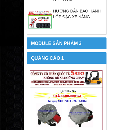
HƯỚNG DẪN BẢO HÀNH
LỐP ĐẶC XE NÂNG
MODULE SẢN PHẨM 3
QUẢNG CÁO 1