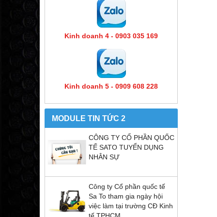
Kinh doanh 4 - 0903 035 169
Kinh doanh 5 - 0909 608 228
MODULE TIN TỨC 2
CÔNG TY CỔ PHẦN QUỐC
TẾ SATO TUYỂN DỤNG
NHÂN SỰ
Công ty Cổ phần quốc tế
Sa To tham gia ngày hội
việc làm tại trường CĐ Kinh
tế TPHCM