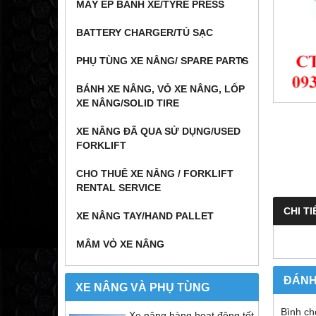
MÁY ÉP BÁNH XE/TYRE PRESS
BATTERY CHARGER/TỦ SẠC
PHỤ TÙNG XE NÂNG/ SPARE PARTS
BÁNH XE NÂNG, VỎ XE NÂNG, LỐP
XE NÂNG/SOLID TIRE
XE NÂNG ĐÃ QUA SỬ DỤNG/USED
FORKLIFT
CHO THUÊ XE NÂNG / FORKLIFT
RENTAL SERVICE
CHI TI
XE NÂNG TAY/HAND PALLET
MÂM VỎ XE NÂNG
ĐÁNH
XE NÂNG VÀ PHỤ TÙNG
Bình ch
Xe nâng hàng hoạt động tốt