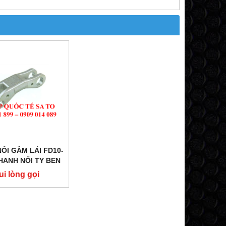
ỐI GẦM LÁI FD10-
THANH NỐI TY BEN
CÙI LÁI/ KHỚP NỐI
ui lòng gọi
 LÁI VỚI CÙI LÁI