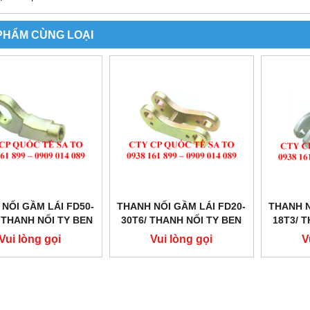
PHẨM CÙNG LOẠI
NỐI GẦM LÁI FD50-
THANH NỐI GẦM LÁI FD20-
THANH N
 THANH NỐI TY BEN
30T6/ THANH NỐI TY BEN
18T3/ 
I CÙI LÁI/ KHỚP NỐI
LÁI VỚI CÙI LÁI/ KHỚP NỐI
LÁI VỚI 
Vui lòng gọi
Vui lòng gọi
V
N LÁI VỚI CÙI LÁI
TY BEN LÁI VỚI CÙI LÁI
TY BEN