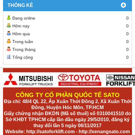
THỐNG KÊ
Đang online
0
Hôm nay
0
Hôm qua
0
Trong tuần
0
Trong tháng
0
Tổng cộng
0
CÔNG TY CỔ PHẦN QUỐC TẾ SATO
Địa chỉ: 48/4 QL 22, Ấp Xuân Thới Đông 2, Xã Xuân Thới
Đông, Huyện Hóc Môn, TP.HCM
Giấy chứng nhận ĐKDN (Mã số thuế) số 0310041510 do
Sở KHĐT TPHCM cấp lần đầu ngày 29/5/2010, đăng ký
thay đổi lần 5 ngày 06/11/2017
Website:
http://satoforklift.com
-
http://xenangsato.com