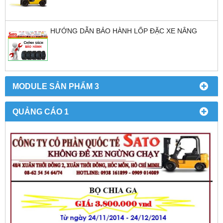
HƯỚNG DẪN BẢO HÀNH LỐP ĐẶC XE NÂNG
MODULE SẢN PHẨM 3
QUẢNG CÁO 1