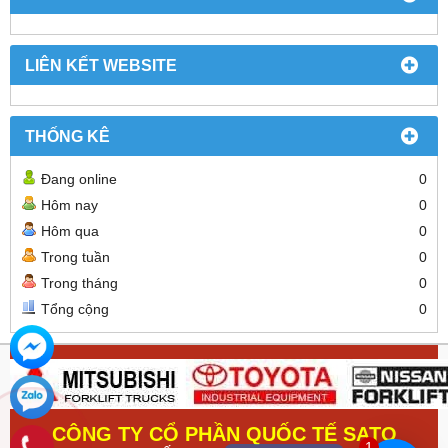
LIÊN KẾT WEBSITE
THỐNG KÊ
Đang online
0
Hôm nay
0
Hôm qua
0
Trong tuần
0
Trong tháng
0
Tổng cộng
0
CÔNG TY CỔ PHẦN QUỐC TẾ SATO
1