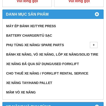
Vui lòng gọi
Vui lòng gọi
DANH MỤC SẢN PHẨM
MÁY ÉP BÁNH XE/TYRE PRESS
BATTERY CHARGER/TỦ SẠC
PHỤ TÙNG XE NÂNG/ SPARE PARTS
BÁNH XE NÂNG, VỎ XE NÂNG, LỐP XE NÂNG/SOLID TIRE
XE NÂNG ĐÃ QUA SỬ DỤNG/USED FORKLIFT
CHO THUÊ XE NÂNG / FORKLIFT RENTAL SERVICE
XE NÂNG TAY/HAND PALLET
MÂM VỎ XE NÂNG