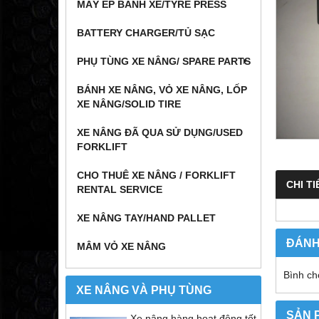
MÁY ÉP BÁNH XE/TYRE PRESS
BATTERY CHARGER/TỦ SẠC
PHỤ TÙNG XE NÂNG/ SPARE PARTS
BÁNH XE NÂNG, VỎ XE NÂNG, LỐP
XE NÂNG/SOLID TIRE
XE NÂNG ĐÃ QUA SỬ DỤNG/USED
FORKLIFT
CHO THUÊ XE NÂNG / FORKLIFT
CHI TI
RENTAL SERVICE
XE NÂNG TAY/HAND PALLET
ĐÁNH
MÂM VỎ XE NÂNG
Bình ch
XE NÂNG VÀ PHỤ TÙNG
SẢN 
Xe nâng hàng hoạt động tốt