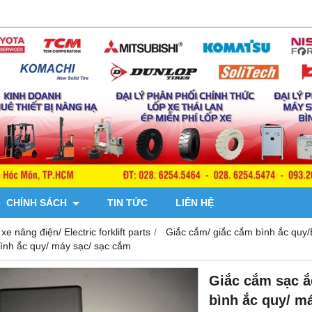
CHÍNH SÁCH
TIN TỨC
LIÊN HỆ
xe nâng điện/ Electric forklift parts
Giắc cắm/ giắc cắm bình ắc quy/
ình ắc quy/ máy sạc/ sạc cắm
Giắc cắm sạc ắ
bình ắc quy/ m