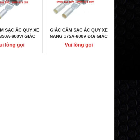
M SẠC ẮC QUY XE
GIẮC CẮM SẠC ẮC QUY XE
350A-600V/ GIẮC
NÂNG 175A-600V ĐỎ/ GIẮC
NH ẮC QUY/ MÁY
CẮM BÌNH ẮC QUY/ MÁY
ui lòng gọi
Vui lòng gọi
C/ SẠC CẮM
SẠC/ SẠC CẮM