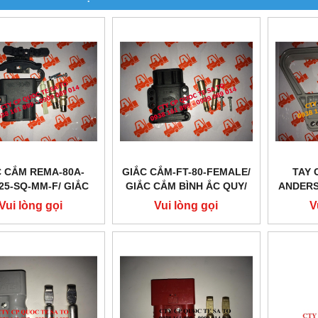
C CẮM REMA-80A-
GIẮC CẮM-FT-80-FEMALE/
TAY 
-25-SQ-MM-F/ GIẮC
GIẮC CẮM BÌNH ẮC QUY/
ANDERS
BÌNH ẮC QUY/ MÁY
MÁY SẠC/ SẠC CẮM
SB175/ 
Vui lòng gọi
Vui lòng gọi
V
SẠC/ SẠC CẮM
QUY/ M