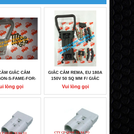
CẦM GIẮC CẮM
GIẮC CẮM REMA, EU 180A
ON-S-FAME-FOR-
150V 50 SQ MM F/ GIẮC
GIẮC CẮM BÌNH ẮC
CẮM BÌNH ẮC QUY/ MÁY
ui lòng gọi
Vui lòng gọi
ÁY SẠC/ SẠC CẮM
SẠC/ SẠC CẮM