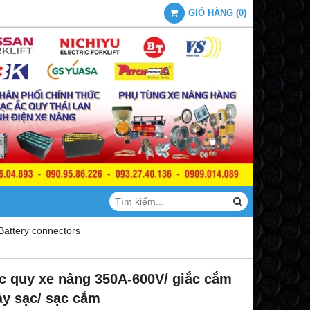
GIỎ HÀNG
(
0
)
Battery connectors
c quy xe nâng 350A-600V/ giắc cắm
áy sạc/ sạc cắm