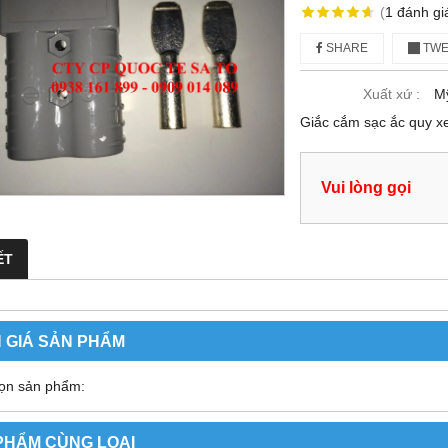
(
1
đánh gi
SHARE
TWE
Xuất xứ :
M
Giắc cắm sạc ắc quy x
Vui lòng gọi
ẾT
 GIÁ SẢN PHẨM
ọn sản phẩm:
PHẨM CÙNG LOẠI