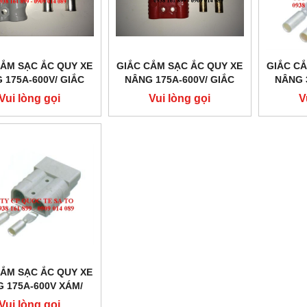
CẮM SẠC ẮC QUY XE
GIẮC CẮM SẠC ẮC QUY XE
GIẮC CẮ
 175A-600V/ GIẮC
NÂNG 175A-600V/ GIẮC
NÂNG 
BÌNH ẮC QUY/ MÁY
CẮM BÌNH ẮC QUY/ MÁY
CẮM BÌ
Vui lòng gọi
Vui lòng gọi
V
SẠC/ SẠC CẮM
SẠC/ SẠC CẮM
SẠ
CẮM SẠC ẮC QUY XE
 175A-600V XÁM/
CẮM BÌNH ẮC QUY/
Vui lòng gọi