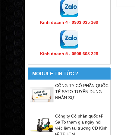
MÁ
Kinh doanh 4 - 0903 035 169
Kinh doanh 5 - 0909 608 228
MODULE TIN TỨC 2
CÔNG TY CỔ PHẦN QUỐC
TẾ SATO TUYỂN DỤNG
NHÂN SỰ
Công ty Cổ phần quốc tế
Sa To tham gia ngày hội
việc làm tại trường CĐ Kinh
tế TPHCM