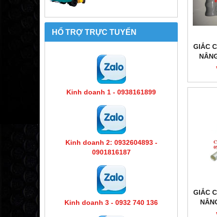
HỔ TRỢ TRỰC TUYẾN
GIẮC 
NÂNG
CẮM 
Kinh doanh 1 - 0938161899
Kinh doanh 2: 0932604893 -
0901816187
GIẮC 
NÂNG
Kinh doanh 3 - 0932 740 136
GIẮC 