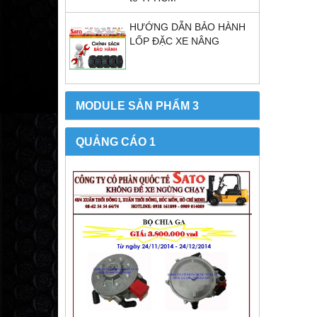
HƯỚNG DẪN BẢO HÀNH
LỐP ĐẶC XE NÂNG
MODULE SẢN PHẨM 3
QUẢNG CÁO 1