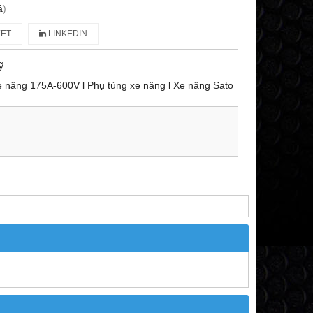
á
)
ET
LINKEDIN
ỹ
e nâng 175A-600V l Phụ tùng xe nâng l Xe nâng Sato