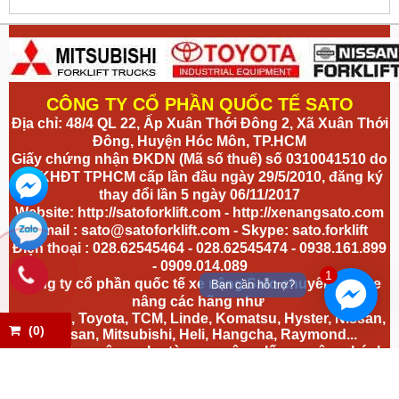
CÔNG TY CỔ PHẦN QUỐC TẾ SATO
Địa chỉ: 48/4 QL 22, Ấp Xuân Thới Đông 2, Xã Xuân Thới
Đông, Huyện Hóc Môn, TP.HCM
Giấy chứng nhận ĐKDN (Mã số thuế) số 0310041510 do
Sở KHĐT TPHCM cấp lần đầu ngày 29/5/2010, đăng ký
thay đổi lần 5 ngày 06/11/2017
Website:
http://satoforklift.com
-
http://xenangsato.com
Email :
sato@satoforklift.com
- Skype: sato.forklift
Điện thoại : 028.62545464 - 028.62545474 - 0938.161.899
- 0909.014.089
1
Công ty cổ phần quốc tế xe nâng Sato chuyên bán xe
Bạn cần hỗ trợ?
nâng các hãng như
Hyundai, Toyota, TCM, Linde, Komatsu, Hyster, Nissan,
(
0
)
Doosan, Mitsubishi, Heli, Hangcha, Raymond...
cho thuê xe nâng, phụ tùng xe nâng, lốp xe nâng, bánh
xe nâng,
vỏ xe nâng
, mâm xe nâng, giắc cắm xe nâng, tủ
sạc xe nâng