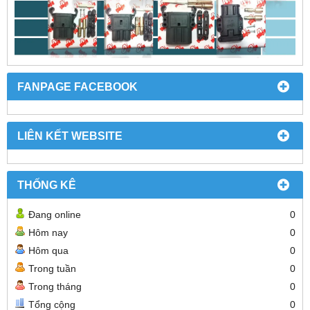
FANPAGE FACEBOOK
LIÊN KẾT WEBSITE
THỐNG KÊ
Đang online
0
Hôm nay
0
Hôm qua
0
Trong tuần
0
Trong tháng
0
Tổng cộng
0