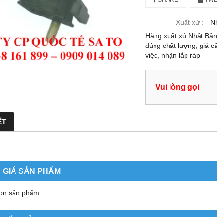
SHARE
TWE
Xuất xứ :
N
Hàng xuất xứ Nhật Bả
đúng chất lượng, giá c
việc, nhận lắp ráp.
Vui lòng gọi
ẾT
 GIÁ SẢN PHẨM
ọn sản phẩm: