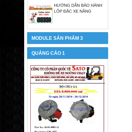
HƯỚNG DẪN BẢO HÀNH
LỐP ĐẶC XE NÂNG
MODULE SẢN PHẨM 3
QUẢNG CÁO 1