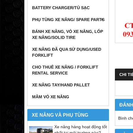
BATTERY CHARGER/TỦ SẠC
PHỤ TÙNG XE NÂNG/ SPARE PARTS
BÁNH XE NÂNG, VỎ XE NÂNG, LỐP
XE NÂNG/SOLID TIRE
XE NÂNG ĐÃ QUA SỬ DỤNG/USED
FORKLIFT
CHO THUÊ XE NÂNG / FORKLIFT
RENTAL SERVICE
CHI TI
XE NÂNG TAY/HAND PALLET
MÂM VỎ XE NÂNG
ĐÁNH
XE NÂNG VÀ PHỤ TÙNG
Bình ch
Xe nâng hàng hoạt động tốt
nhất tại môi trường nào?