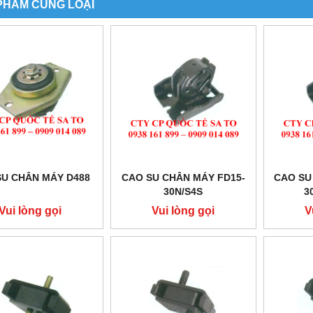
PHẨM CÙNG LOẠI
SU CHÂN MÁY D488
CAO SU CHÂN MÁY FD15-
CAO SU
30N/S4S
3
Vui lòng gọi
Vui lòng gọi
V