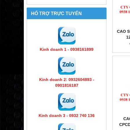
HỔ TRỢ TRỰC TUYẾN
CAO S
1
Kinh doanh 1 - 0938161899
Kinh doanh 2: 0932604893 -
0901816187
Kinh doanh 3 - 0932 740 136
CA
CPCD