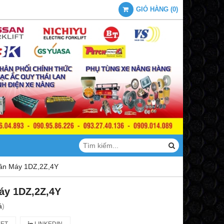
GIỎ HÀNG
(
0
)
ân Máy 1DZ,2Z,4Y
áy 1DZ,2Z,4Y
á
)