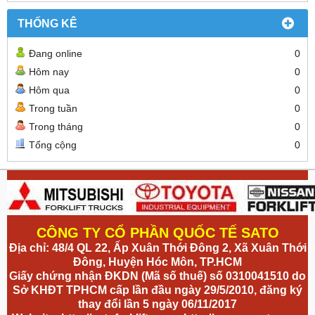
THỐNG KÊ
Đang online
0
Hôm nay
0
Hôm qua
0
Trong tuần
0
Trong tháng
0
Tổng cộng
0
CÔNG TY CỔ PHẦN QUỐC TẾ SATO
Địa chỉ: 48/4 QL 22, Ấp Xuân Thới Đông 2, Xã Xuân Thới
Đông, Huyện Hóc Môn, TP.HCM
Giấy chứng nhận ĐKDN (Mã số thuế) số 0310041510 do
Sở KHĐT TPHCM cấp lần đầu ngày 29/5/2010, đăng ký
thay đổi lần 5 ngày 06/11/2017