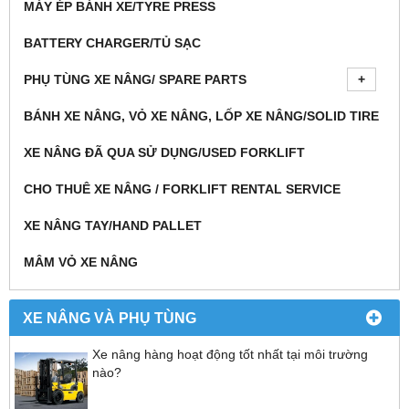
MÁY ÉP BÁNH XE/TYRE PRESS
BATTERY CHARGER/TỦ SẠC
PHỤ TÙNG XE NÂNG/ SPARE PARTS
BÁNH XE NÂNG, VỎ XE NÂNG, LỐP XE NÂNG/SOLID TIRE
XE NÂNG ĐÃ QUA SỬ DỤNG/USED FORKLIFT
CHO THUÊ XE NÂNG / FORKLIFT RENTAL SERVICE
XE NÂNG TAY/HAND PALLET
MÂM VỎ XE NÂNG
XE NÂNG VÀ PHỤ TÙNG
Xe nâng hàng hoạt động tốt nhất tại môi trường
nào?