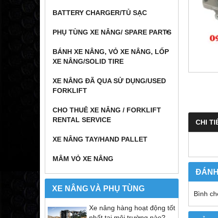
BATTERY CHARGER/TỦ SẠC
PHỤ TÙNG XE NÂNG/ SPARE PARTS
BÁNH XE NÂNG, VỎ XE NÂNG, LỐP
XE NÂNG/SOLID TIRE
XE NÂNG ĐÃ QUA SỬ DỤNG/USED
FORKLIFT
CHO THUÊ XE NÂNG / FORKLIFT
RENTAL SERVICE
CHI TI
XE NÂNG TAY/HAND PALLET
MÂM VỎ XE NÂNG
ĐÁNH
XE NÂNG VÀ PHỤ TÙNG
Bình ch
Xe nâng hàng hoạt động tốt
nhất tại môi trường nào?