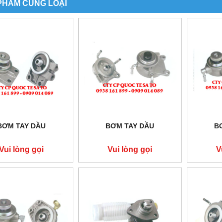
PHẨM CÙNG LOẠI
BƠM TAY DẦU
BƠM TAY DẦU
B
Vui lòng gọi
Vui lòng gọi
V