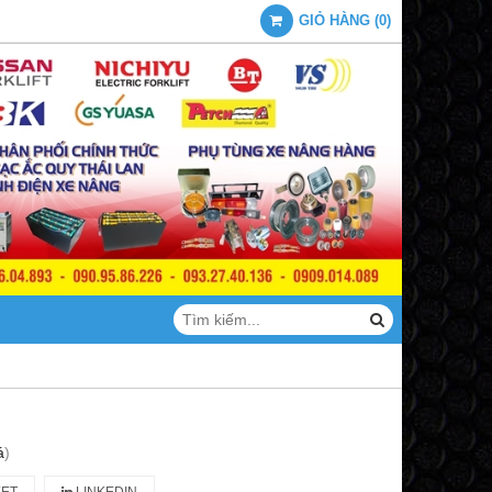
GIỎ HÀNG
(
0
)
á
)