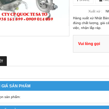
SHARE
TWE
Xuất xứ :
Nh
Hàng xuất xứ Nhật Bả
đúng chất lượng, giá c
việc, nhận lắp ráp.
Vui lòng gọi
ẾT
 GIÁ SẢN PHẨM
ọn sản phẩm: