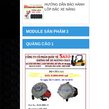
HƯỚNG DẪN BẢO HÀNH
LỐP ĐẶC XE NÂNG
MODULE SẢN PHẨM 3
QUẢNG CÁO 1