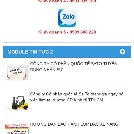
Kinh doanh 4 - 0903 035 169
Kinh doanh 5 - 0909 608 228
MODULE TIN TỨC 2
CÔNG TY CỔ PHẦN QUỐC TẾ SATO TUYỂN
DỤNG NHÂN SỰ
Công ty Cổ phần quốc tế Sa To tham gia ngày hội
việc làm tại trường CĐ Kinh tế TPHCM
HƯỚNG DẪN BẢO HÀNH LỐP ĐẶC XE NÂNG