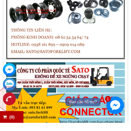
1
Bạn cần hỗ trợ?
(
0
)