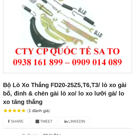
Bộ Lò Xo Thắng FD20-25Z5,T6,T3/ lò xo gài
bố, đinh & chén gài lò xo/ lo xo lưỡi gà/ lo
xo tăng thắng
(
1
đánh giá
)
SHARE
TWEET
LINKEDIN