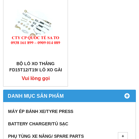
BỘ LÒ XO THẮNG
FD15T12/T19/ LÒ XO GÀI
BỐ, ĐINH &CHÉN GÀI LÒ
Vui lòng gọi
XO/ LO XO LƯỠI GÀ/ LO
XO TĂNG THẮNG
DANH MỤC SẢN PHẨM
MÁY ÉP BÁNH XE/TYRE PRESS
BATTERY CHARGER/TỦ SẠC
PHỤ TÙNG XE NÂNG/ SPARE PARTS