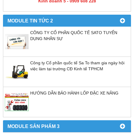
Kinh doanh 5 - 0909 608 228
MODULE TIN TỨC 2
CÔNG TY CỔ PHẦN QUỐC TẾ SATO TUYỂN
DỤNG NHÂN SỰ
Công ty Cổ phần quốc tế Sa To tham gia ngày hội
việc làm tại trường CĐ Kinh tế TPHCM
HƯỚNG DẪN BẢO HÀNH LỐP ĐẶC XE NÂNG
MODULE SẢN PHẨM 3