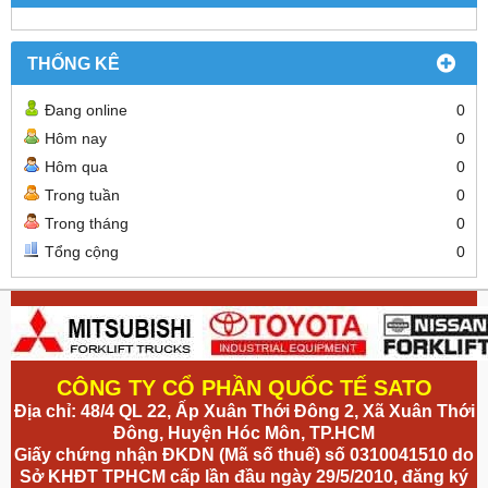
THỐNG KÊ
Đang online
0
Hôm nay
0
Hôm qua
0
Trong tuần
0
Trong tháng
0
Tổng cộng
0
CÔNG TY CỔ PHẦN QUỐC TẾ SATO
Địa chỉ: 48/4 QL 22, Ấp Xuân Thới Đông 2, Xã Xuân Thới
Đông, Huyện Hóc Môn, TP.HCM
Giấy chứng nhận ĐKDN (Mã số thuế) số 0310041510 do
Sở KHĐT TPHCM cấp lần đầu ngày 29/5/2010, đăng ký