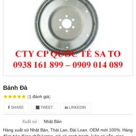
Bánh Đà
(
1
đánh giá
)
SHARE
TWEET
LINKEDIN
Xuất xứ :
Nhật Bản
Hàng xuất xứ Nhật Bản, Thái Lan, Đài Loan. OEM mới 100%. Hàng
đảm bảo đúng chất lượng, giá cả cạnh tranh, luôn có sẵn, giao