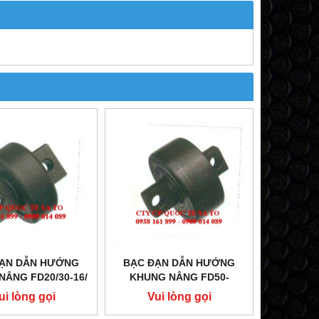
ĐẠN DẪN HƯỚNG
BẠC ĐẠN DẪN HƯỚNG
NÂNG FD20/30-16/
KHUNG NÂNG FD50-
ẠN TĂNG CHỈNH
100Z7/Z8/ BẠC ĐẠN TĂNG
ui lòng gọi
Vui lòng gọi
CHỈNH