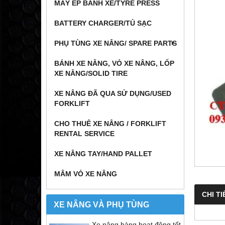
MÁY ÉP BÁNH XE/TYRE PRESS
BATTERY CHARGER/TỦ SẠC
PHỤ TÙNG XE NÂNG/ SPARE PARTS
BÁNH XE NÂNG, VỎ XE NÂNG, LỐP
XE NÂNG/SOLID TIRE
XE NÂNG ĐÃ QUA SỬ DỤNG/USED
FORKLIFT
CHO THUÊ XE NÂNG / FORKLIFT
RENTAL SERVICE
XE NÂNG TAY/HAND PALLET
MÂM VỎ XE NÂNG
CHI TI
XE NÂNG VÀ PHỤ TÙNG
Xe nâng hàng hoạt động tốt