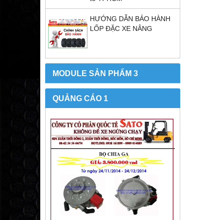
HƯỚNG DẪN BẢO HÀNH
LỐP ĐẶC XE NÂNG
MODULE SẢN PHẨM 3
QUẢNG CÁO 1