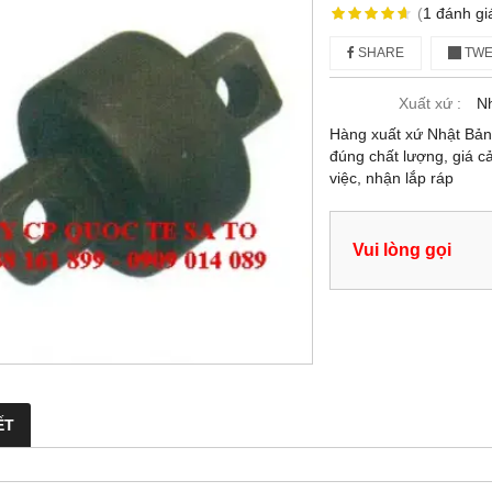
(
1
đánh gi
SHARE
TWE
Xuất xứ :
Nh
Hàng xuất xứ Nhật Bả
đúng chất lượng, giá c
việc, nhận lắp ráp
Vui lòng gọi
ẾT