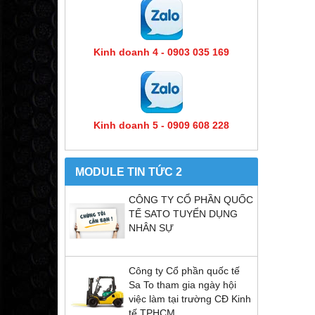
Kinh doanh 4 - 0903 035 169
Kinh doanh 5 - 0909 608 228
MODULE TIN TỨC 2
CÔNG TY CỔ PHẦN QUỐC
TẾ SATO TUYỂN DỤNG
NHÂN SỰ
Công ty Cổ phần quốc tế
Sa To tham gia ngày hội
việc làm tại trường CĐ Kinh
tế TPHCM