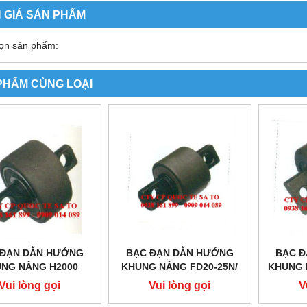
 GIÁ SẢN PHẨM
ọn sản phẩm:
PHẨM CÙNG LOẠI
 ĐẠN DẪN HƯỚNG
BẠC ĐẠN DẪN HƯỚNG
BẠC 
NG NÂNG H2000
KHUNG NÂNG FD20-25N/
KHUNG 
SERIES 2-3T
BẠC ĐẠN TĂNG CHỈNH
BẠC Đ
Vui lòng gọi
Vui lòng gọi
V