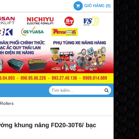
GIỎ HÀNG
(
0
)
Rollers
ướng khung nâng FD20-30T6/ bạc