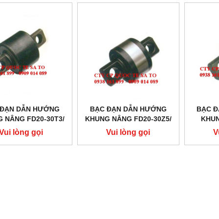
 ĐẠN DẪN HƯỚNG
BẠC ĐẠN DẪN HƯỚNG
BẠC 
 NÂNG FD20-30T3/
KHUNG NÂNG FD20-30Z5/
KHUN
 ĐẠN TĂNG CHỈNH
BẠC ĐẠN TĂNG CHỈNH
18/-6,-
Vui lòng gọi
Vui lòng gọi
V
BẠC Đ