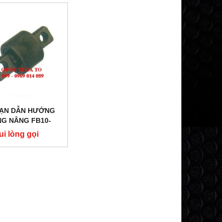
ĐẠN DẪN HƯỚNG
G NÂNG FB10-
7 FD10-18T12/T19/
ui lòng gọi
ẠN TĂNG CHỈNH